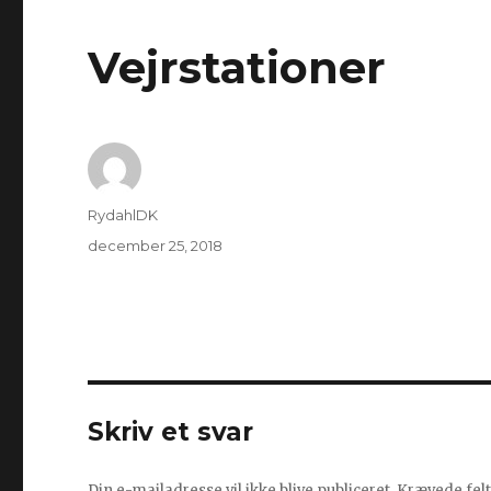
Vejrstationer
Forfatter
RydahlDK
Udgivet
december 25, 2018
Skriv et svar
Din e-mailadresse vil ikke blive publiceret.
Krævede fel