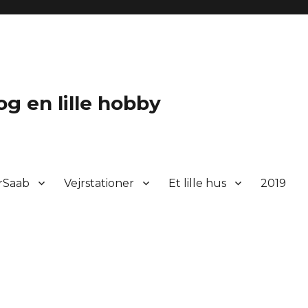
 og en lille hobby
rSaab
Vejrstationer
Et lille hus
2019