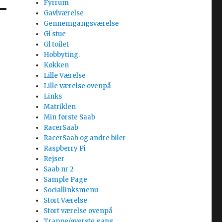
Fyrrum
Gavlværelse
Gennemgangsværelse
Gl stue
Gl toilet
Hobbyting.
Køkken
Lille Værelse
Lille værelse ovenpå
Links
Matriklen
Min første Saab
RacerSaab
RacerSaab og andre biler
Raspberry Pi
Rejser
Saab nr 2
Sample Page
Sociallinksmenu
Stort Værelse
Stort værelse ovenpå
Trappe/øverste gang