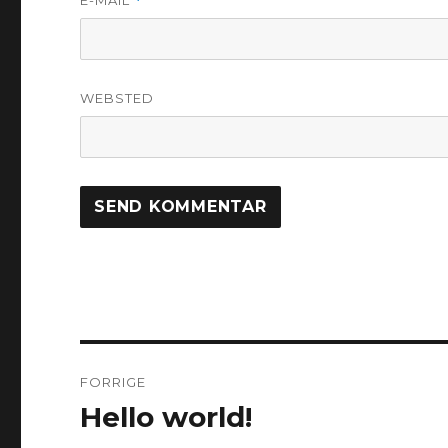
*
WEBSTED
Indlægsnavigation
FORRIGE
Hello world!
Forrige
indlæg: